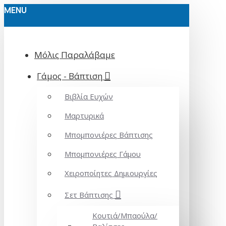
MENU
Μόλις Παραλάβαμε
Γάμος - Βάπτιση
Βιβλία Ευχών
Μαρτυρικά
Μπομπονιέρες Βάπτισης
Μπομπονιέρες Γάμου
Χειροποίητες Δημιουργίες
Σετ Βάπτισης
Κουτιά/Μπαούλα/