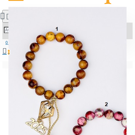
0 προϊόν(τα) - 0.00€
0
Δε βρέθηκαν εγγραφές!