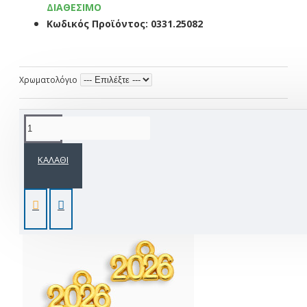
ΔΙΑΘΈΣΙΜΟ
Κωδικός Προϊόντος:
0331.25082
Χρωματολόγιο
Ετικέτες:
Χριστούγεννα
χειροποίητη
διακόσμηση
στολ
ΚΑΛΆΘΙ
ΑΠΌ ΤΗΝ ΊΔΙΑ ΚΑΤΗΓΟΡΊΑ