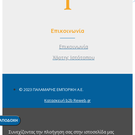
Επικοινωνία
Επικοινωνία
Χάρτης Ιστότοπου
© 2023 ΠΑΛΑΜΑΡΗΣ ΕΜΠΟΡΙΚΗ Α.Ε.
Κατασκευή b2b Reweb.gr
ΑΠΟΔΟΧΉ
Συνεχίζοντας την πλοήγηση σας στην ιστοσελίδα μας