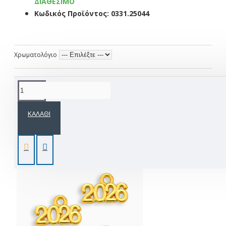
ΔΙΑΘΈΣΙΜΟ
Κωδικός Προϊόντος:
0331.25044
Χρωματολόγιο
Ετικέτες:
Χριστούγεννα
χειροποίητη
διακόσμηση
στολ
ΚΑΛΆΘΙ
ΑΠΌ ΤΗΝ ΊΔΙΑ ΚΑΤΗΓΟΡΊΑ