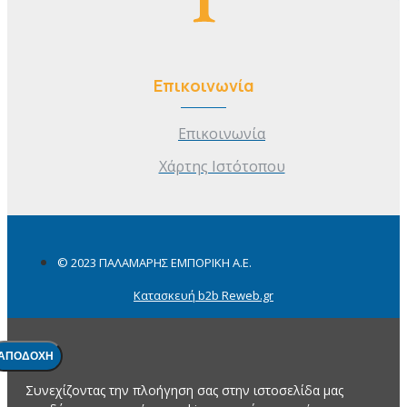
Επικοινωνία
Επικοινωνία
Χάρτης Ιστότοπου
© 2023 ΠΑΛΑΜΑΡΗΣ ΕΜΠΟΡΙΚΗ Α.Ε.
Κατασκευή b2b Reweb.gr
ΑΠΟΔΟΧΉ
Συνεχίζοντας την πλοήγηση σας στην ιστοσελίδα μας