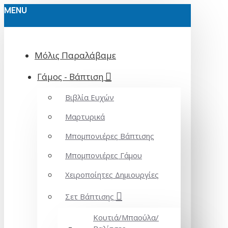
MENU
Μόλις Παραλάβαμε
Γάμος - Βάπτιση
Βιβλία Ευχών
Μαρτυρικά
Μπομπονιέρες Βάπτισης
Μπομπονιέρες Γάμου
Χειροποίητες Δημιουργίες
Σετ Βάπτισης
Κουτιά/Μπαούλα/