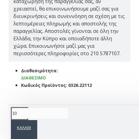
καταχώρηση της παραγγελίας σας, αν
χρειαστεί, θα επικοινωνήσουμε μαζί σας για
διευκρινήσεις και συνεννόηση σε σχέση με τις
λεπτομέρειες πληρωμής και αποστολής της
παραγγελίας. Αποστολές γίνονται σε όλη την
Ελλάδα, την Κύπρο και οποιαδήποτε άλλη
χώρα. Επικοινωνήστε μαζί μας για
περισσότερες πληροφορίες στο 210 5787107.
Διαθεσιμότητα:
ΔΙΑΘΈΣΙΜΟ
Κωδικός Προϊόντος:
0326.22112
Το προϊόν έχει ελάχιστη ποσότητα 10 τεμ.
Ετικέτες:
υλικά
διακοσμητικό
γάμος
βάπτιση
στολι
ΚΑΛΆΘΙ