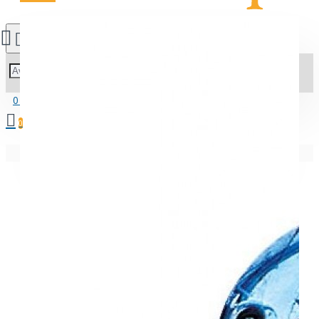
0 προϊόν(τα) - 0.00€
0
Δε βρέθηκαν εγγραφές!