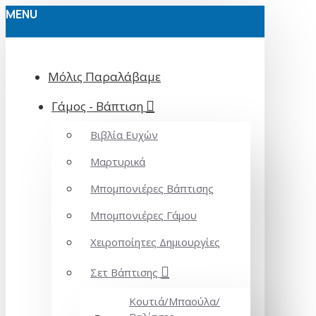
MENU
Μόλις Παραλάβαμε
Γάμος - Βάπτιση
Βιβλία Ευχών
Μαρτυρικά
Μπομπονιέρες Βάπτισης
Μπομπονιέρες Γάμου
Χειροποίητες Δημιουργίες
Σετ Βάπτισης
Κουτιά/Μπαούλα/